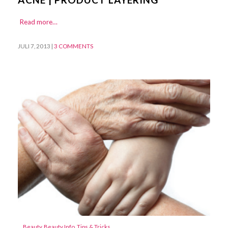
Read more…
JULI 7, 2013
|
3 COMMENTS
Beauty
,
Beauty Info
,
Tips & Tricks