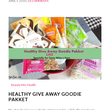
APRIL 5, 2014
|
13 COMMENTS
Beauty Info
,
Health
HEALTHY GIVE AWAY GOODIE
PAKKET
Nu dat de nieuwe website gelanceerd is, wil ik dit erg graag