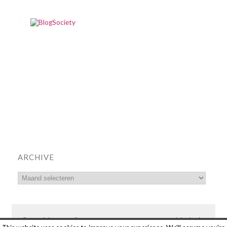
ARCHIVE
© copyright Tasty Nilou's 2014
SITEMAP
DISCLAIMER
webdesign by