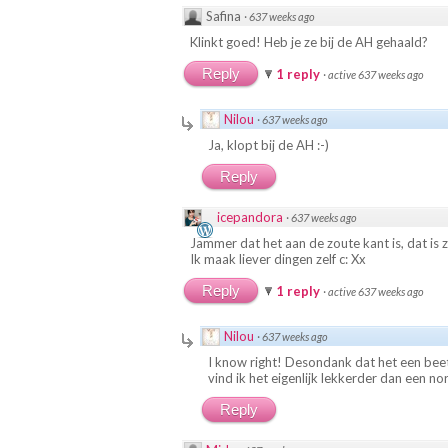
Safina
·
637 weeks ago
Klinkt goed! Heb je ze bij de AH gehaald?
Reply
1 reply
·
active 637 weeks ago
Nilou
·
637 weeks ago
Ja, klopt bij de AH :-)
Reply
icepandora
·
637 weeks ago
Jammer dat het aan de zoute kant is, dat is z
Ik maak liever dingen zelf c: Xx
Reply
1 reply
·
active 637 weeks ago
Nilou
·
637 weeks ago
I know right! Desondank dat het een beetj
vind ik het eigenlijk lekkerder dan een no
Reply