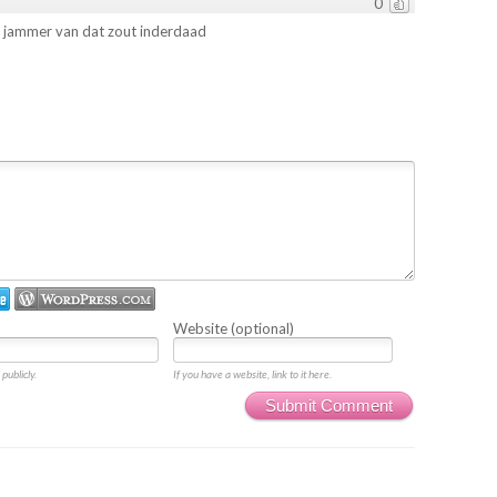
0
el jammer van dat zout inderdaad
Website (optional)
publicly.
If you have a website, link to it here.
Submit Comment