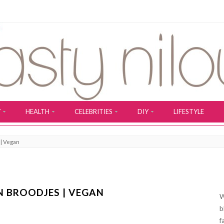
Y
HEALTH
CELEBRITIES
DIY
LIFESTYLE
 | Vegan
N BROODJES | VEGAN
W
b
f