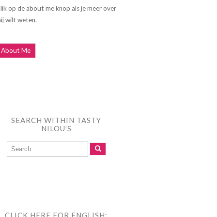
lik op de about me knop als je meer over
ij wilt weten.
About Me
SEARCH WITHIN TASTY
NILOU’S
CLICK HERE FOR ENGLISH: