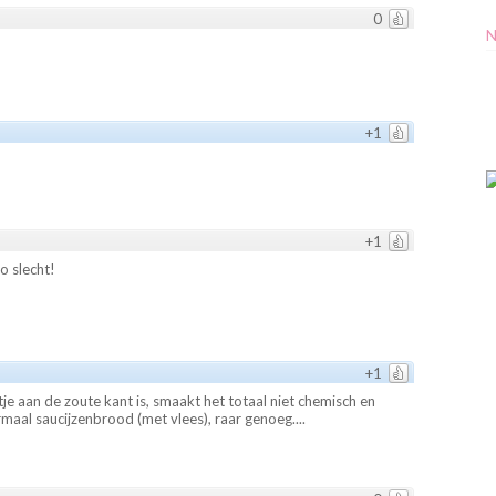
0
N
+1
+1
o slecht!
+1
e aan de zoute kant is, smaakt het totaal niet chemisch en
rmaal saucijzenbrood (met vlees), raar genoeg....