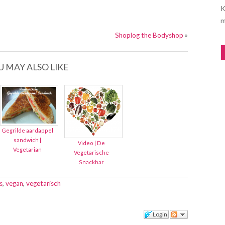
K
m
Shoplog the Bodyshop
»
U MAY ALSO LIKE
Gegrilde aardappel
sandwich |
Video | De
Vegetarian
Vegetarische
Snackbar
s
,
vegan
,
vegetarisch
Login