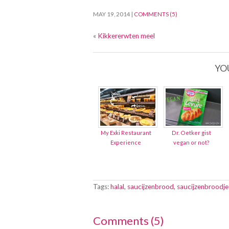
MAY 19, 2014
|
COMMENTS (5)
«
Kikkererwten meel
YO
My Exki Restaurant
Dr. Oetker gist
Experience
vegan or not?
Tags:
halal
,
saucijzenbrood
,
saucijzenbroodje
Comments
(
5
)