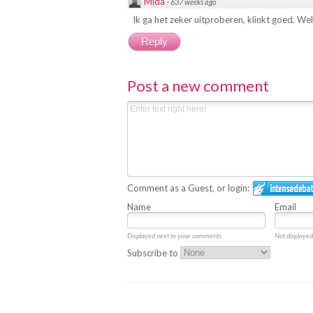
Mida
·
637 weeks ago
Ik ga het zeker uitproberen, klinkt goed. W
Reply
Post a new comment
Comment as a Guest, or login:
Name
Email
Displayed next to your comments.
Not displayed 
Subscribe to