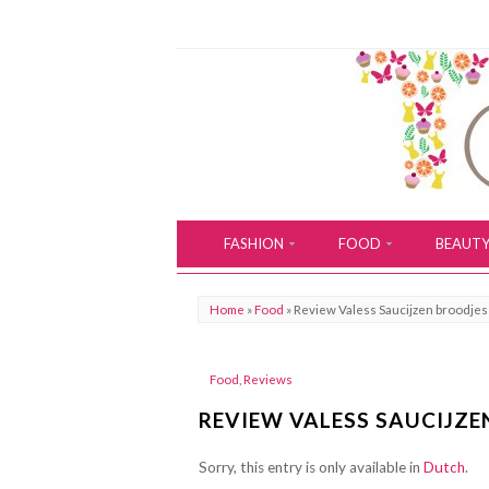
FASHION
FOOD
BEAUT
Home
»
Food
»
Review Valess Saucijzen broodjes
Food
,
Reviews
REVIEW VALESS SAUCIJZE
Sorry, this entry is only available in
Dutch
.