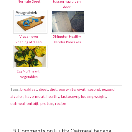
Normale Dieet
tussen maaltijden
door
Vragen over
5 Minuten Healthy
voeding of dieet?
Blender Pancakes
Egg Muffins with
vegetables
Tags:
breakfast
,
dieet
,
diet
,
egg white
,
eiwit
,
gezond
,
gezond
afvallen
,
havermout
,
healthy
,
lactosevrij
,
loosing weight
,
oatmeal
,
ontbijt
,
protein
,
recipe
9 Comments on Fluffy Oatmeal banana