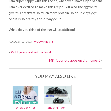
I am super happy with this recipe, whenever I have a ripe banana
I am over excited to make this recipe. But also the egg white
give this breakfast so much more protein, so double *yayyy*.
And it is so healthy triple *yayyy*!!!
What do you think of the egg white addition?
AUGUST 15, 2014
|
9 COMMENTS
«
WIFI password with a twist
Mijn favoriete apps op dit moment
»
YOU MAY ALSO LIKE
Review boek het
Snack minder