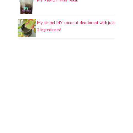
My New DIY Hair Mask
My simpel DIY coconut deodorant with just
2 ingredients!