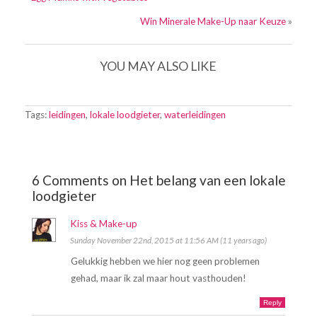
Win Minerale Make-Up naar Keuze
»
YOU MAY ALSO LIKE
Tags:
leidingen
,
lokale loodgieter
,
waterleidingen
6 Comments on Het belang van een lokale
loodgieter
Kiss & Make-up
Sunday November 22nd, 2015 at 11:56 AM (11 years ago)
Gelukkig hebben we hier nog geen problemen
gehad, maar ik zal maar hout vasthouden!
Reply