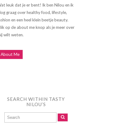
at leuk dat je er bent! Ik ben Nilou en ik
log graag over healthy food, lifestyle,
ashion en een heel klein beetje beauty.
lik op de about me knop als je meer over
ij wilt weten.
About Me
SEARCH WITHIN TASTY
NILOU’S