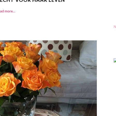
ad more…
N