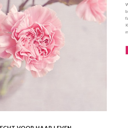
W
b
f
K
m
VECHT VOOR HAAR LEVEN