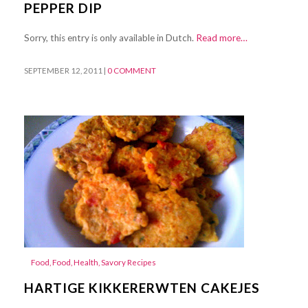
PEPPER DIP
Sorry, this entry is only available in Dutch.
Read more…
SEPTEMBER 12, 2011
|
0 COMMENT
Food
,
Food
,
Health
,
Savory Recipes
HARTIGE KIKKERERWTEN CAKEJES