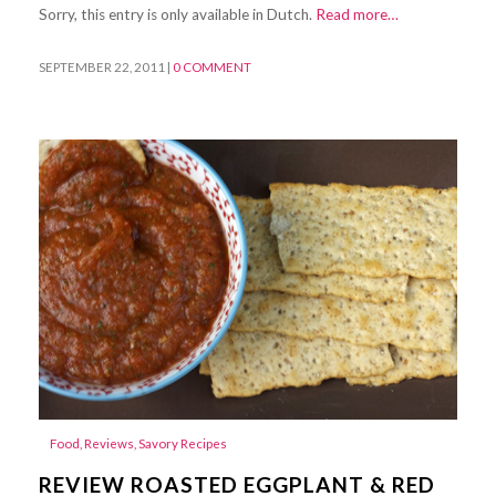
Sorry, this entry is only available in Dutch.
Read more…
SEPTEMBER 22, 2011
|
0 COMMENT
Food
,
Reviews
,
Savory Recipes
REVIEW ROASTED EGGPLANT & RED