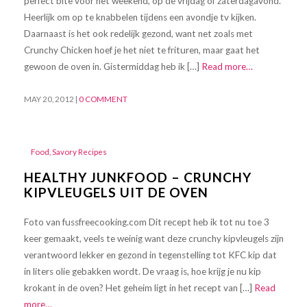
perfect bite voor het weekend, op de vrijdag of zaterdagavond.
Heerlijk om op te knabbelen tijdens een avondje tv kijken.
Daarnaast is het ook redelijk gezond, want net zoals met
Crunchy Chicken hoef je het niet te frituren, maar gaat het
gewoon de oven in. Gistermiddag heb ik […]
Read more…
MAY 20, 2012
|
0 COMMENT
Food
,
Savory Recipes
HEALTHY JUNKFOOD – CRUNCHY
KIPVLEUGELS UIT DE OVEN
Foto van fussfreecooking.com Dit recept heb ik tot nu toe 3
keer gemaakt, veels te weinig want deze crunchy kipvleugels zijn
verantwoord lekker en gezond in tegenstelling tot KFC kip dat
in liters olie gebakken wordt. De vraag is, hoe krijg je nu kip
krokant in de oven? Het geheim ligt in het recept van […]
Read
more…