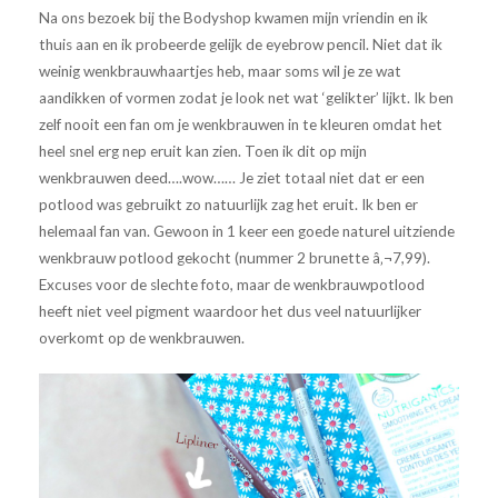
Na ons bezoek bij the Bodyshop kwamen mijn vriendin en ik
thuis aan en ik probeerde gelijk de eyebrow pencil. Niet dat ik
weinig wenkbrauwhaartjes heb, maar soms wil je ze wat
aandikken of vormen zodat je look net wat ‘gelikter’ lijkt. Ik ben
zelf nooit een fan om je wenkbrauwen in te kleuren omdat het
heel snel erg nep eruit kan zien. Toen ik dit op mijn
wenkbrauwen deed….wow…… Je ziet totaal niet dat er een
potlood was gebruikt zo natuurlijk zag het eruit. Ik ben er
helemaal fan van. Gewoon in 1 keer een goede naturel uitziende
wenkbrauw potlood gekocht (nummer 2 brunette â‚¬7,99).
Excuses voor de slechte foto, maar de wenkbrauwpotlood
heeft niet veel pigment waardoor het dus veel natuurlijker
overkomt op de wenkbrauwen.