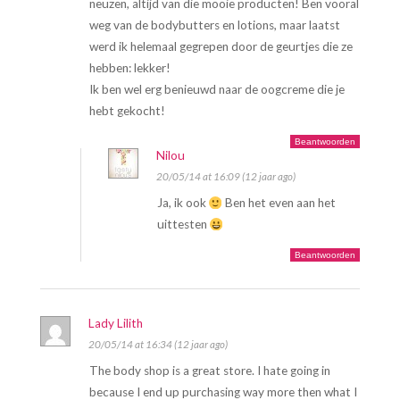
neuzen, altijd van die mooie producten! Ben vooral
weg van de bodybutters en lotions, maar laatst
werd ik helemaal gegrepen door de geurtjes die ze
hebben: lekker!
Ik ben wel erg benieuwd naar de oogcreme die je
hebt gekocht!
Beantwoorden
Nilou
20/05/14 at 16:09 (12 jaar ago)
Ja, ik ook
Ben het even aan het
uittesten
Beantwoorden
Lady Lilith
20/05/14 at 16:34 (12 jaar ago)
The body shop is a great store. I hate going in
because I end up purchasing way more then what I