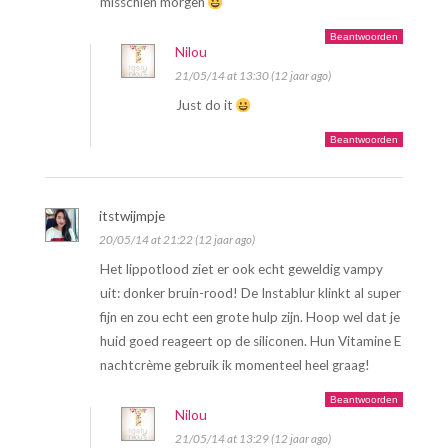
misschien morgen
Beantwoorden
Nilou
21/05/14 at 13:30 (12 jaar ago)
Just do it
Beantwoorden
itstwijmpje
20/05/14 at 21:22 (12 jaar ago)
Het lippotlood ziet er ook echt geweldig vampy
uit: donker bruin-rood! De Instablur klinkt al super
fijn en zou echt een grote hulp zijn. Hoop wel dat je
huid goed reageert op de siliconen. Hun Vitamine E
nachtcrème gebruik ik momenteel heel graag!
Beantwoorden
Nilou
21/05/14 at 13:29 (12 jaar ago)