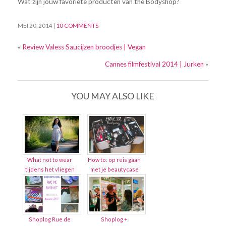
Wat zijn jouw favoriete producten van the Bodyshop?
MEI 20, 2014
|
10 COMMENTS
«
Review Valess Saucijzen broodjes | Vegan
Cannes filmfestival 2014 | Jurken
»
YOU MAY ALSO LIKE
What not to wear
How to: op reis gaan
tijdens het vliegen
met je beautycase
Shoplog Rue de
Shoplog +