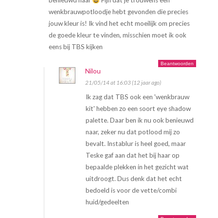
benieuwd naar
Fijn dat je trouwens een
wenkbrauwpotloodje hebt gevonden die precies
jouw kleur is! Ik vind het echt moeilijk om precies
de goede kleur te vinden, misschien moet ik ook
eens bij TBS kijken
Beantwoorden
Nilou
21/05/14 at 16:03 (12 jaar ago)
Ik zag dat TBS ook een 'wenkbrauw
kit' hebben zo een soort eye shadow
palette. Daar ben ik nu ook benieuwd
naar, zeker nu dat potlood mij zo
bevalt. Instablur is heel goed, maar
Teske gaf aan dat het bij haar op
bepaalde plekken in het gezicht wat
uitdroogt. Dus denk dat het echt
bedoeld is voor de vette/combi
huid/gedeelten