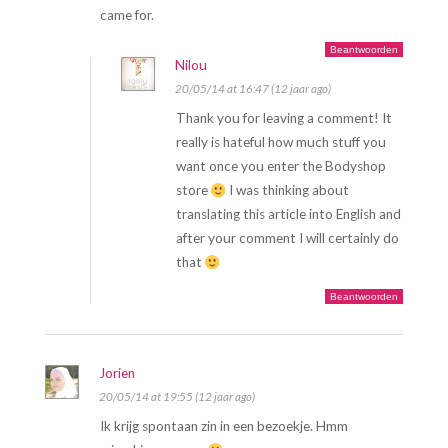
came for.
Beantwoorden
Nilou
20/05/14 at 16:47 (12 jaar ago)
Thank you for leaving a comment! It
really is hateful how much stuff you
want once you enter the Bodyshop
store
I was thinking about
translating this article into English and
after your comment I will certainly do
that
Beantwoorden
Jorien
20/05/14 at 19:55 (12 jaar ago)
Ik krijg spontaan zin in een bezoekje. Hmm