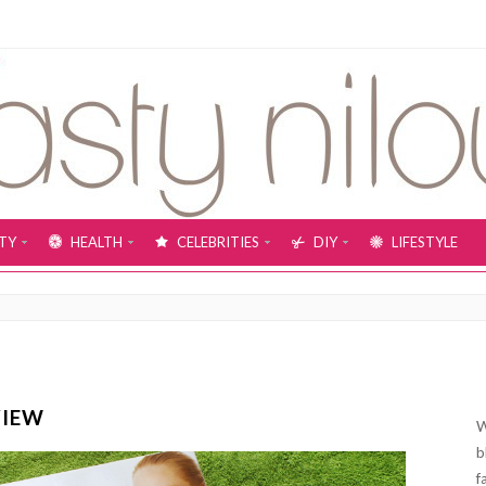
TY
HEALTH
CELEBRITIES
DIY
LIFESTYLE
VIEW
W
b
f