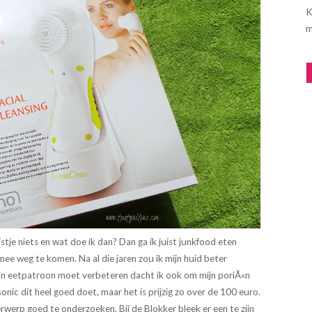
K
m
tje niets en wat doe ik dan? Dan ga ik juist junkfood eten
 mee weg te komen. Na al die jaren zou ik mijn huid beter
jn eetpatroon moet verbeteren dacht ik ook om mijn poriÃ«n
sonic dit heel goed doet, maar het is prijzig zo over de 100 euro.
werp goed te onderzoeken. Bij de Blokker bleek er een te zijn