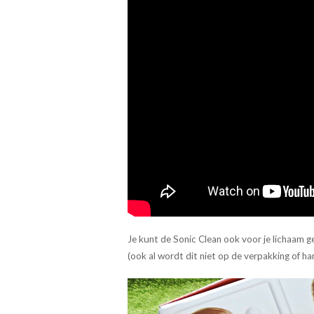
Je kunt de Sonic Clean ook voor je lichaam g
(ook al wordt dit niet op de verpakking of ha