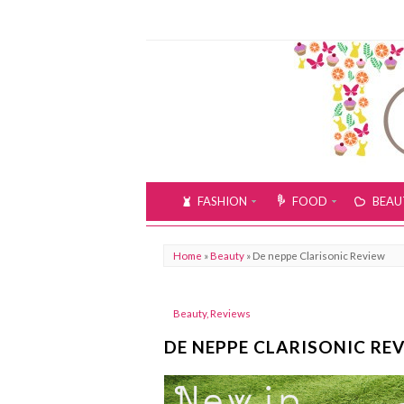
FASHION
FOOD
BEAU
Home
»
Beauty
»
De neppe Clarisonic Review
Beauty
,
Reviews
DE NEPPE CLARISONIC RE