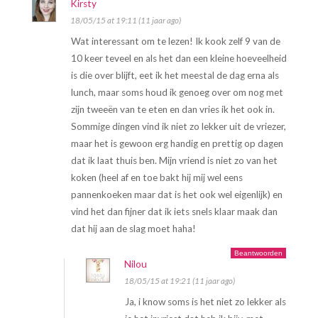
Kirsty
18/05/15 at 19:11 (11 jaar ago)
Wat interessant om te lezen! Ik kook zelf 9 van de
10 keer teveel en als het dan een kleine hoeveelheid
is die over blijft, eet ik het meestal de dag erna als
lunch, maar soms houd ik genoeg over om nog met
zijn tweeën van te eten en dan vries ik het ook in.
Sommige dingen vind ik niet zo lekker uit de vriezer,
maar het is gewoon erg handig en prettig op dagen
dat ik laat thuis ben. Mijn vriend is niet zo van het
koken (heel af en toe bakt hij mij wel eens
pannenkoeken maar dat is het ook wel eigenlijk) en
vind het dan fijner dat ik iets snels klaar maak dan
dat hij aan de slag moet haha!
Beantwoorden
Nilou
18/05/15 at 19:21 (11 jaar ago)
Ja, i know soms is het niet zo lekker als