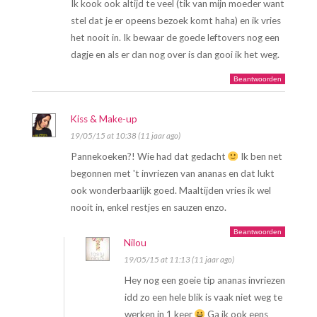
Ik kook ook altijd te veel (tik van mijn moeder want
stel dat je er opeens bezoek komt haha) en ik vries
het nooit in. Ik bewaar de goede leftovers nog een
dagje en als er dan nog over is dan gooi ik het weg.
Beantwoorden
Kiss & Make-up
19/05/15 at 10:38 (11 jaar ago)
Pannekoeken?! Wie had dat gedacht
Ik ben net
begonnen met 't invriezen van ananas en dat lukt
ook wonderbaarlijk goed. Maaltijden vries ik wel
nooit in, enkel restjes en sauzen enzo.
Beantwoorden
Nilou
19/05/15 at 11:13 (11 jaar ago)
Hey nog een goeie tip ananas invriezen
idd zo een hele blik is vaak niet weg te
werken in 1 keer
Ga ik ook eens