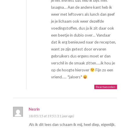
je het invriest dat heb ik bijv. met
lasagna… Aan de andere kant heb ik
weer met leftovers als lunch dan geef
je je lichaam ook weer dezelfde
voedingstoffen, dus ja ik zit daar ook
een beetje in dubio over… Vandaar
dat ik erg benieuwd naar de recepten,
want ze zijn getest door ervaren
gebruikers dus ergens moet er dan
verschil in de smaak zitten…..ik hou je
op de hoogte hierover
Fijn zo een
vriend….. *jaloers*
Beantwoorden
Nesrin
18/05/15 at 19:51 (11 jaar ago)
Als ik dit lees dan schaam ik mij, heel diep, eigenlijk.